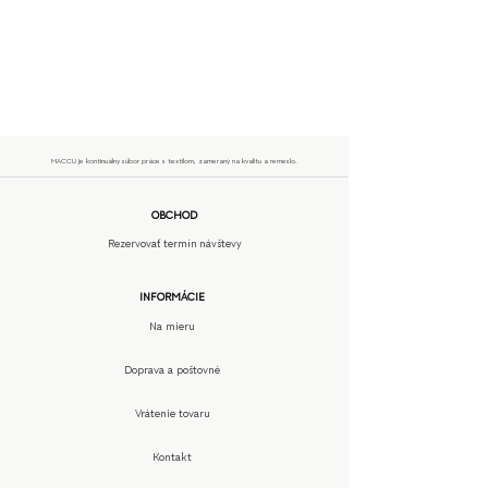
MACCU je kontinuálny súbor práce s textilom, zameraný na kvalitu a remeslo.
OBCHOD
Rezervovať termín návštevy
INFORMÁCIE
Na mieru
Doprava a poštovné
Vrátenie tovaru
Kontakt