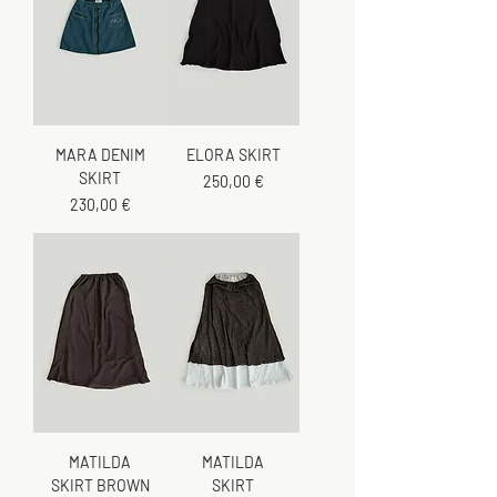
MARA DENIM
ELORA SKIRT
SKIRT
Cena
250,00 €
Cena
230,00 €
MATILDA
MATILDA
SKIRT BROWN
SKIRT