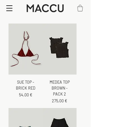
SUE TOP -
MEDEA TOP
BRICK RED
BROWN -
PACK 2
Cena
54,00 €
Cena
275,00 €