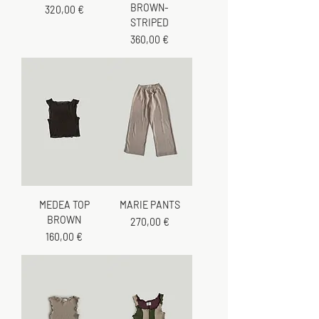
BROWN-
Cena
320,00 €
STRIPED
Cena
360,00 €
MEDEA TOP
MARIE PANTS
BROWN
Cena
270,00 €
Cena
160,00 €