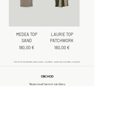
MEDEA TOP
LAURIE TOP
SAND
PATCHWORK
Cena
Cena
180,00 €
160,00 €
MACCU je kontinuálny súbor práce s textilom, zameraný na kvalitu a remeslo.
OBCHOD
Rezervovať termín návštevy
INFORMÁCIE
Na mieru
Doprava a poštovné
Vrátenie tovaru